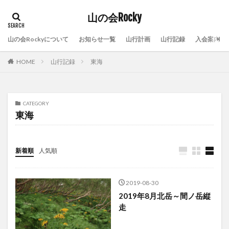
山の会Rocky
山の会Rockyについて
お知らせ一覧
山行計画
山行記録
入会案内
HOME
山行記録
東海
CATEGORY
東海
新着順
人気順
2019-08-30
2019年8月北岳～間ノ岳縦
走