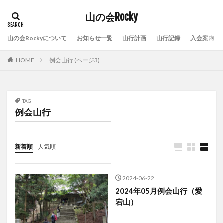
山の会Rocky
山の会Rockyについて
お知らせ一覧
山行計画
山行記録
入会案内
HOME
例会山行 (ページ3)
TAG
例会山行
新着順
人気順
2024-06-22
2024年05月例会山行（愛
宕山）