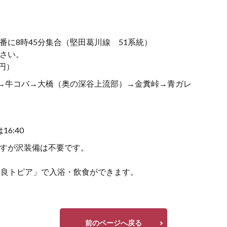
に8時45分集合（堅田葛川線 51系統）
さい。
0円）
）→牛コバ→大橋（奥の深谷上流部）→金糞峠→青ガレ
6:40
すが沢装備は不要です。
比良トピア」で入浴・飲食ができます。
前のページへ戻る