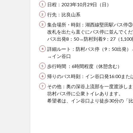
日程：2023年10月29日（日）
行先：比良山系
集合場所・時刻：湖西線堅田駅バス停③番
改札を出たら直ぐにバス停に並んでくだ
バス出発8：50→防村到着9：27（1,10
詳細ルート：防村バス停（9：50出発
→イン谷口
歩行時間 ：6時間程度（休憩含む）
帰りのバス時刻：イン谷口発16:00または1
その他：奥の深谷上流部を一度渡渉しま
坊村バス停に公衆トイレあります。
希望者は、イン谷口より徒歩30分の「